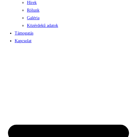
Hírek
Rólunk
Galéria
Közérdekű adatok
Támogatás
Kapcsolat