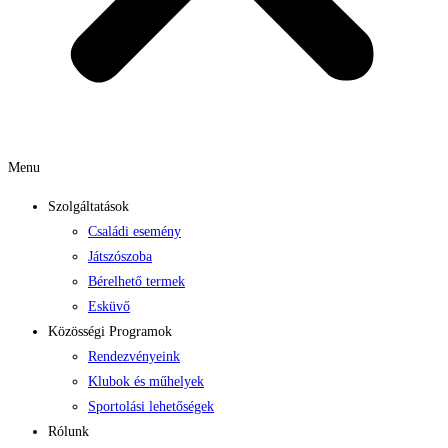
Menu
Szolgáltatások
Családi esemény
Játszószoba
Bérelhető termek
Esküvő
Közösségi Programok
Rendezvényeink
Klubok és műhelyek
Sportolási lehetőségek
Rólunk