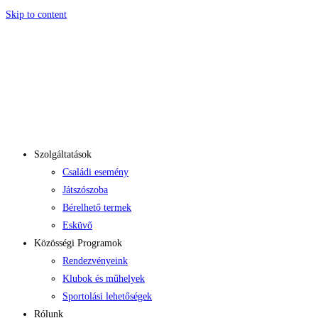
Skip to content
Szolgáltatások
Családi esemény
Játszószoba
Bérelhető termek
Esküvő
Közösségi Programok
Rendezvényeink
Klubok és műhelyek
Sportolási lehetőségek
Rólunk