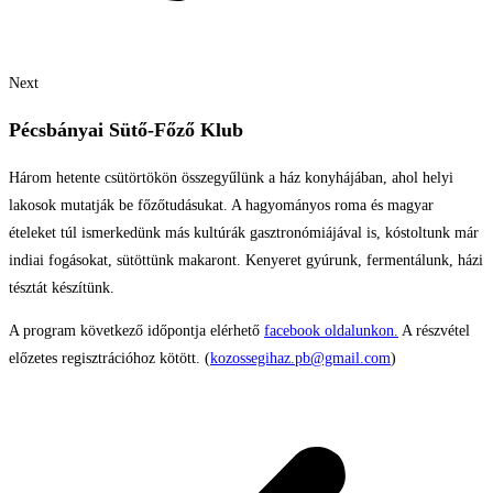
Next
Pécsbányai Sütő-Főző Klub
Három hetente csütörtökön összegyűlünk a ház konyhájában, ahol helyi
lakosok mutatják be főzőtudásukat. A hagyományos roma és magyar
ételeket túl ismerkedünk más kultúrák gasztronómiájával is, kóstoltunk már
indiai fogásokat, sütöttünk makaront. Kenyeret gyúrunk, fermentálunk, házi
tésztát készítünk.
A program következő időpontja elérhető
facebook oldalunkon.
A részvétel
előzetes regisztrációhoz kötött. (
kozossegihaz.pb@gmail.com
)