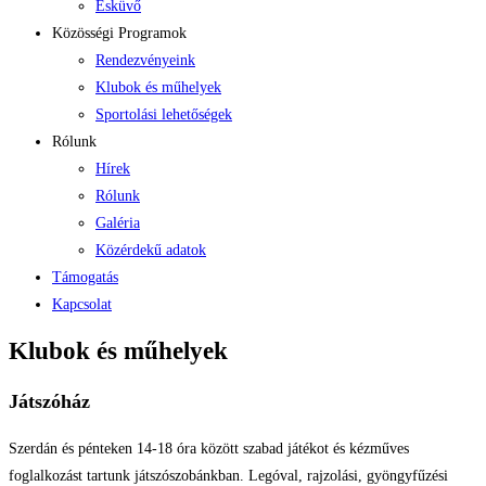
Esküvő
Közösségi Programok
Rendezvényeink
Klubok és műhelyek
Sportolási lehetőségek
Rólunk
Hírek
Rólunk
Galéria
Közérdekű adatok
Támogatás
Kapcsolat
Klubok és műhelyek
Játszóház
Szerdán és pénteken 14-18 óra között szabad játékot és kézműves
foglalkozást tartunk játszószobánkban. Legóval, rajzolási, gyöngyfűzési