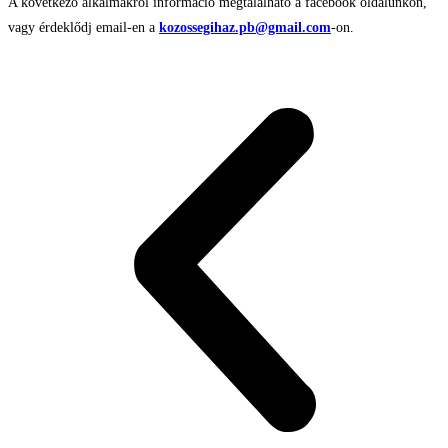
A következő alkalmakról információ megtalálható a facebook oldalunkon,
vagy érdeklődj email-en a
kozossegihaz.pb@gmail.com
-on.