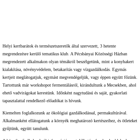
Helyi kertbarátok és természetszeretők által szervezett, 3 hetente
megrendezésre kerülő tematikus klub. A Pécsbányai Közösségi Házban
megrendezett alkalmakon olyan témákról beszélgetünk, mint a konyhakert
kialakítása, növényvédelem, betakarítás vagy vízgazdálkodás. Egymás
kertjeit meglátogatjuk, egymást megvendégeljük, vagy éppen együtt főzünk.
Tartottunk már workshopot fermentálásról, kirándultunk a Mecsekben, ahol
ehető vadvirágokat kerestünk. Időnként nagytudású és saját, gyakorlati
tapasztalattal rendelkező előadókat is hívunk.
Kiemelten foglalkozunk az ökológiai gazdálkodással, permakultúrával.
Alkalmanként ellátogatunk a környék meghatározó kertészeihez, és ötleteket
gyűjtünk, együtt tanulunk.